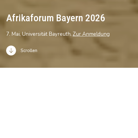
Afrikaforum Bayern 2026
7. Mai, Universität Bayreuth.
Zur Anmeldung
Scrollen
Wie viel Bayern steckt in Afrika
und wie viel Afrika braucht
Bayerns Zukunft?
Unter dem Titel „
Wieviel Bayern steckt in Afrika –
und wieviel Afrika braucht Bayerns Zukunft?
“ bot das